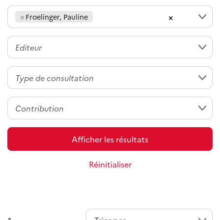
×
×
Froelinger, Pauline
Afficher les résultats
Réinitialiser