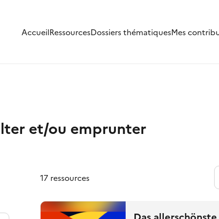
Accueil
Ressources
Dossiers thématiques
Mes contrib
lter et/ou emprunter
17 ressources
Das allerschönst