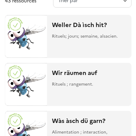
43 ressources
Weller Dà ìsch hit?
Rituels; jours; semaine, alsacien.
Wir räumen auf
Rituels ; rangement.
Wàs àsch dü garn?
Alimentation ; interaction,