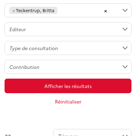
×
×
Teckentrup, Britta
Afficher les résultats
Réinitialiser