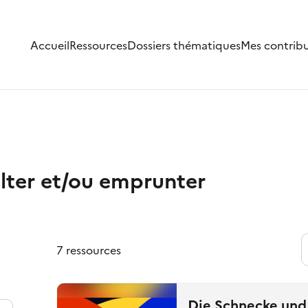
Accueil
Ressources
Dossiers thématiques
Mes contrib
lter et/ou emprunter
7 ressources
Die Schnecke und