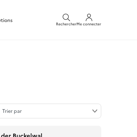
utions
Rechercher
Me connecter
 der Buckelwal