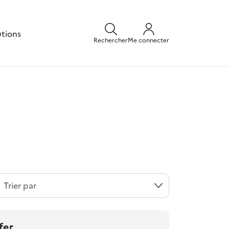
utions
Rechercher
Me connecter
fer