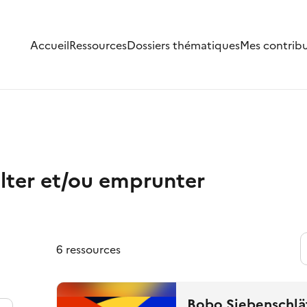
Accueil
Ressources
Dossiers thématiques
Mes contrib
lter et/ou emprunter
6 ressources
Bobo Siebenschlä