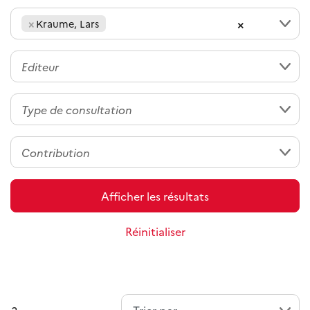
×
×
Kraume, Lars
Afficher les résultats
Réinitialiser