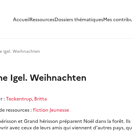
Accueil
Ressources
Dossiers thématiques
Mes contrib
ne Igel. Weihnachten
ne Igel. Weihnachten
r :
Teckentrup, Britta
de ressources :
Fiction Jeunesse
hérisson et Grand hérisson préparent Noël dans la forêt. Ils
vrir avec ceux de leurs amis qui viennent d'autres pays, q