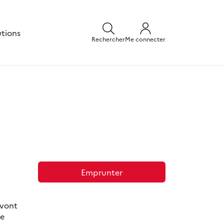
utions
Rechercher
Me connecter
Emprunter
 vont
ue