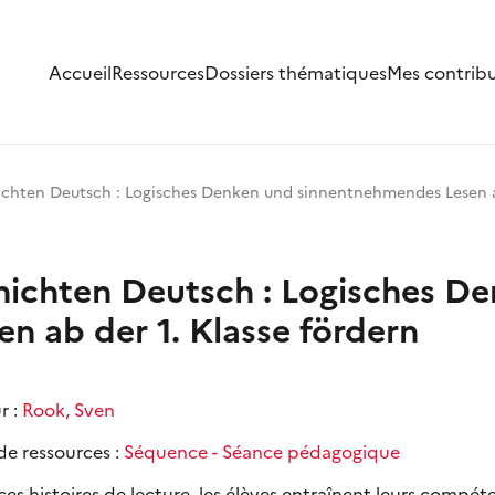
Accueil
Ressources
Dossiers thématiques
Mes contrib
ichten Deutsch : Logisches Denken und sinnentnehmendes Lesen ab
hichten Deutsch : Logisches D
n ab der 1. Klasse fördern
r :
Rook, Sven
de ressources :
Séquence - Séance pédagogique
es histoires de lecture, les élèves entraînent leurs compét