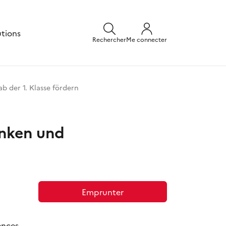
utions
Rechercher
Me connecter
 der 1. Klasse fördern
enken und
Emprunter
ences