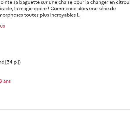
pointe sa baguette sur une chaise pour la changer en citroui
iracle, la magie opère ! Commence alors une série de
orphoses toutes plus incroyables l...
lus
é [34 p.])
-8 ans