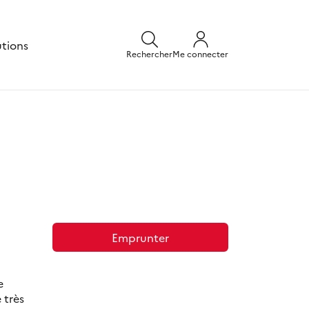
utions
Rechercher
Me connecter
Emprunter
e
 très