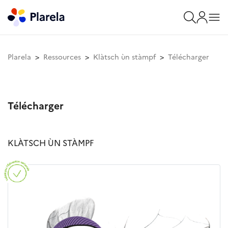
Plarela
Ressources
Klàtsch ùn stàmpf
Télécharger
Télécharger
KLÀTSCH ÙN STÀMPF