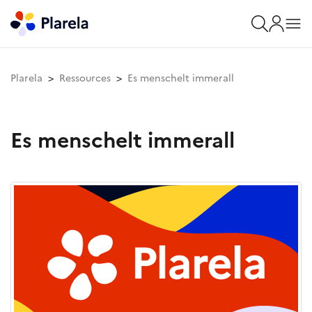
Plarela
Ressources
Es menschelt immerall
Es menschelt immerall