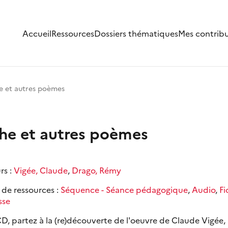
Accueil
Ressources
Dossiers thématiques
Mes contrib
e et autres poèmes
the et autres poèmes
rs :
Vigée, Claude
,
Drago, Rémy
 de ressources :
Séquence - Séance pédagogique
,
Audio
,
Fi
sse
D, partez à la (re)découverte de l'oeuvre de Claude Vigée,