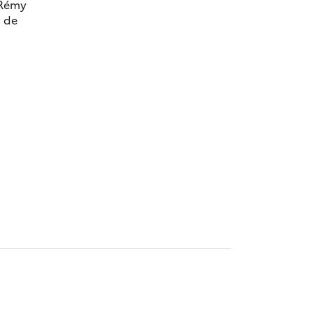
e Rémy
l de