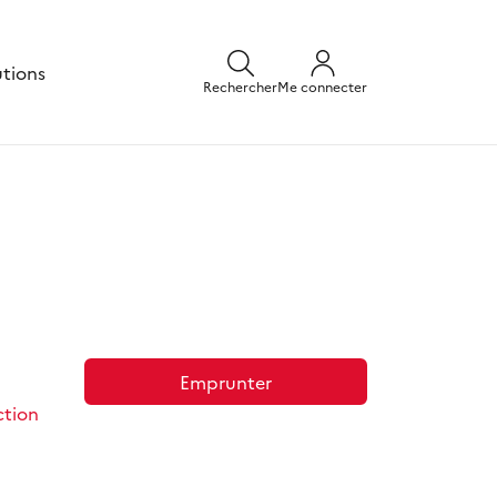
utions
Rechercher
Me connecter
Emprunter
ction