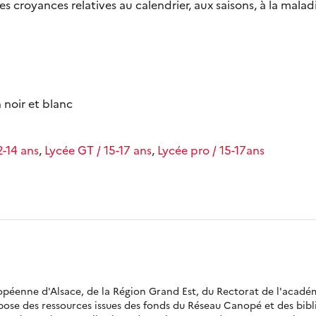
les croyances relatives au calendrier, aux saisons, à la maladi
en noir et blanc
2-14 ans
,
Lycée GT / 15-17 ans
,
Lycée pro / 15-17ans
ropéenne d'Alsace, de la Région Grand Est, du Rectorat de l'acadé
opose des ressources issues des fonds du Réseau Canopé et des bi