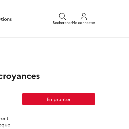
utions
Rechercher
Me connecter
 croyances
Emprunter
rent
voque