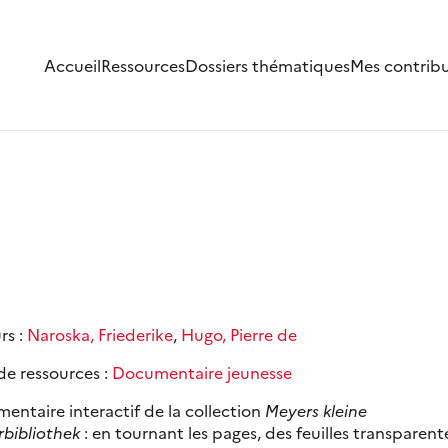
Accueil
Ressources
Dossiers thématiques
Mes contrib
rs :
Naroska, Friederike
,
Hugo, Pierre de
de ressources :
Documentaire jeunesse
entaire interactif de la collection
Meyers kleine
rbibliothek
: en tournant les pages, des feuilles transparent