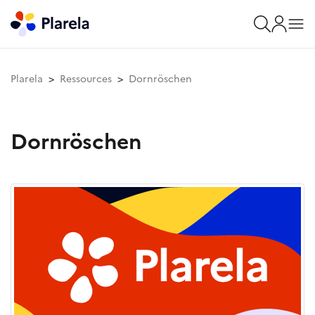
Plarela
Ressources
Dornröschen
Dornröschen