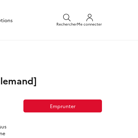
utions
Rechercher
Me connecter
allemand]
Emprunter
sus
ine