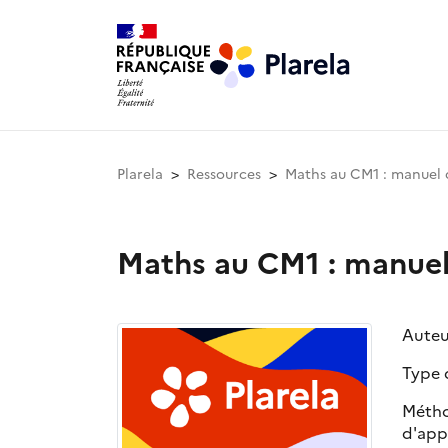
Plarela
Ressources
Maths au CM1 : manuel de
Maths au CM1 : manuel d
Auteu
Type 
Métho
d'app