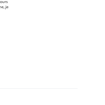
jours
e, je