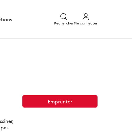
utions
Rechercher
Me connecter
Emprunter
siner,
 pas