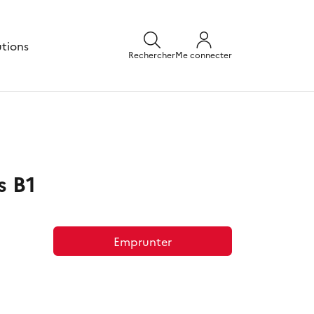
utions
Rechercher
Me connecter
s B1
Emprunter