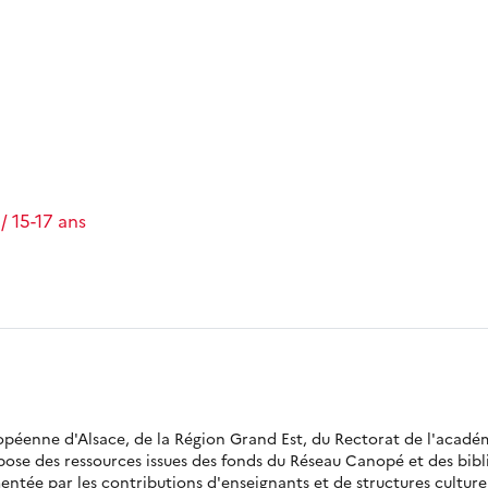
/ 15-17 ans
ropéenne d'Alsace, de la Région Grand Est, du Rectorat de l'acadé
opose des ressources issues des fonds du Réseau Canopé et des bi
ntée par les contributions d'enseignants et de structures culturell