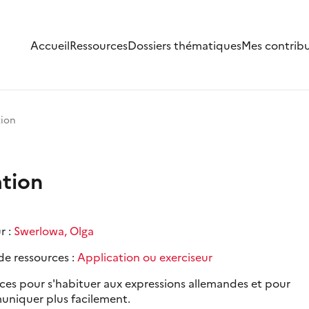
Accueil
Ressources
Dossiers thématiques
Mes contrib
ion
tion
r :
Swerlowa, Olga
de ressources :
Application ou exerciseur
ices pour s'habituer aux expressions allemandes et pour
niquer plus facilement.