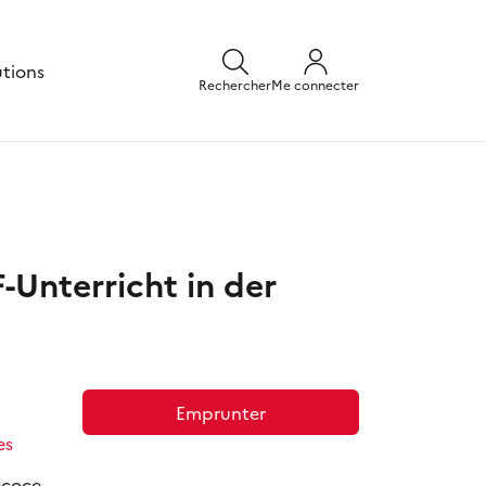
utions
Rechercher
Me connecter
-Unterricht in der
Emprunter
es
écoce