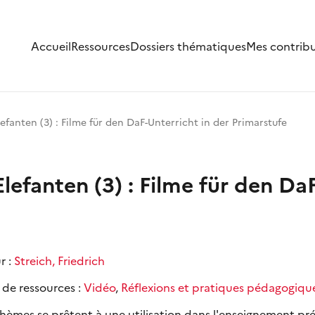
Accueil
Ressources
Dossiers thématiques
Mes contrib
fanten (3) : Filme für den DaF-Unterricht in der Primarstufe
efanten (3) : Filme für den DaF
r :
Streich, Friedrich
 de ressources :
Vidéo
,
Réflexions et pratiques pédagogiqu
thèmes se prêtent à une utilisation dans l'enseignement pr