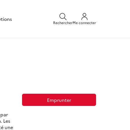
utions
Rechercher
Me connecter
Emprunter
 par
. Les
té une