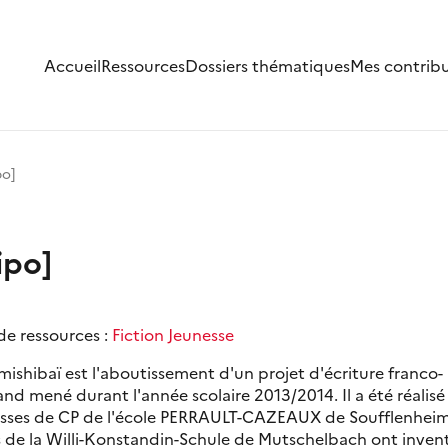
Accueil
Ressources
Dossiers thématiques
Mes contrib
po]
ipo]
de ressources :
Fiction Jeunesse
ishibaï est l'aboutissement d'un projet d'écriture franco-
nd mené durant l'année scolaire 2013/2014. Il a été réalisé
lasses de CP de l'école PERRAULT-CAZEAUX de Soufflenheim
s de la Willi-Konstandin-Schule de Mutschelbach ont inven