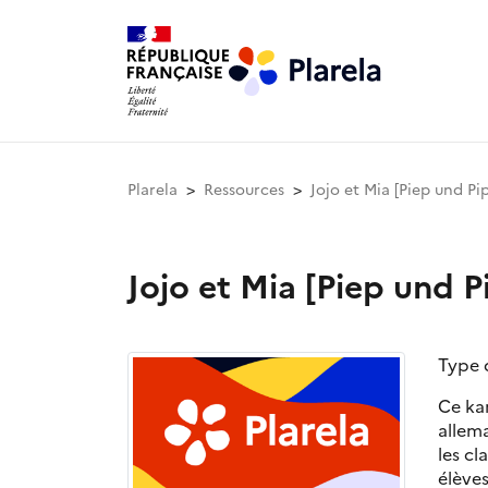
Plarela
Ressources
Jojo et Mia [Piep und Pi
Jojo et Mia [Piep und P
Type 
Ce kam
allema
les c
élève