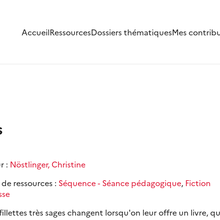
Accueil
Ressources
Dossiers thématiques
Mes contrib
s
r :
Nöstlinger, Christine
 de ressources :
Séquence - Séance pédagogique
,
Fiction
sse
illettes très sages changent lorsqu'on leur offre un livre, qu