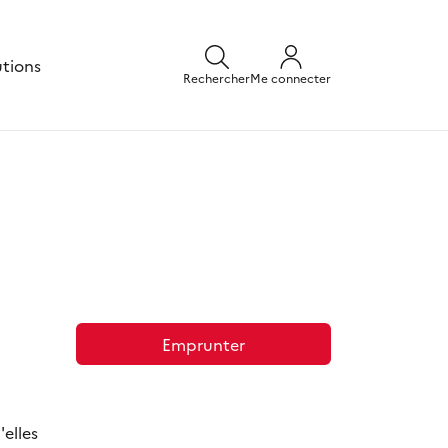
utions
Rechercher
Me connecter
Emprunter
'elles