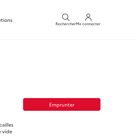
utions
Rechercher
Me connecter
Emprunter
ailles
e vide