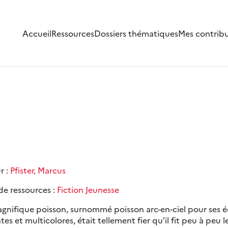
Accueil
Ressources
Dossiers thématiques
Mes contrib
r :
Pfister, Marcus
de ressources :
Fiction Jeunesse
gnifique poisson, surnommé poisson arc-en-ciel pour ses éc
ntes et multicolores, était tellement fier qu'il fit peu à peu l