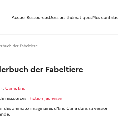
Accueil
Ressources
Dossiers thématiques
Mes contrib
derbuch der Fabeltiere
lderbuch der Fabeltiere
r :
Carle, Éric
de ressources :
Fiction Jeunesse
r des animaux imaginaires d'Eric Carle dans sa version
ande.