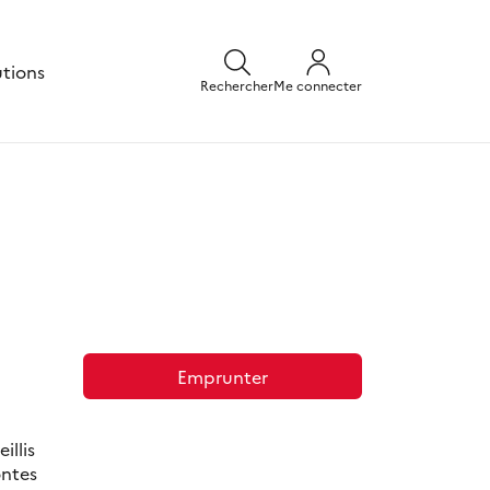
utions
Rechercher
Me connecter
Emprunter
illis
ontes