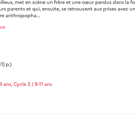
illeux, met en scène un frère et une sœur perdus dans la fo
urs parents et qui, ensuite, se retrouvent aux prises avec u
ère anthropopha...
lus
1] p.)
-8 ans
,
Cycle 3 / 9-11 ans