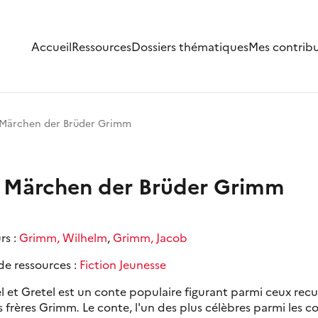
Accueil
Ressources
Dossiers thématiques
Mes contrib
n Märchen der Brüder Grimm
in Märchen der Brüder Grimm
rs :
Grimm, Wilhelm
,
Grimm, Jacob
de ressources :
Fiction Jeunesse
 et Gretel est un conte populaire figurant parmi ceux recue
es frères Grimm
.
Le conte, l'un des plus célèbres parmi les c