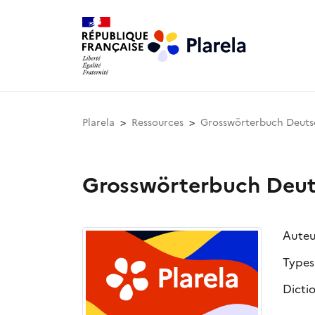
Plarela
Ressources
Grosswörterbuch Deuts
Grosswörterbuch Deut
Auteu
Types
Dicti