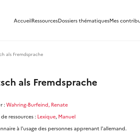
Accueil
Ressources
Dossiers thématiques
Mes contrib
ch als Fremdsprache
sch als Fremdsprache
r :
Wahring-Burfeind, Renate
 de ressources :
Lexique
,
Manuel
onnaire à l'usage des personnes apprenant l'allemand.