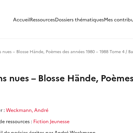
Accueil
Ressources
Dossiers thématiques
Mes contrib
 nues – Blosse Hände, Poèmes des années 1980 – 1988 Tome 4 / B
s nues – Blosse Hände, Poèmes
r :
Weckmann, André
de ressources :
Fiction Jeunesse
il de poésies écrites par André Weckmann.