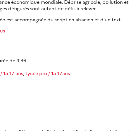
sance économique mondiale. Déprise agricole, pollution et
es défigurés sont autant de défis à relever.
éo est accompagnée du script en alsacien et d'un text...
lus
urée de 4'36
/ 15-17 ans
,
Lycée pro / 15-17ans