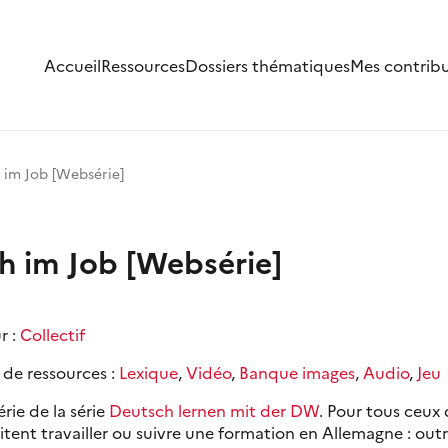
Accueil
Ressources
Dossiers thématiques
Mes contrib
h im Job [Websérie]
ch im Job [Websérie]
r :
Collectif
 de ressources :
Lexique
,
Vidéo
,
Banque images
,
Audio
,
Jeu
rie de la série
Deutsch lernen mit der DW
. Pour tous ceux 
tent travailler ou suivre une formation en Allemagne : out