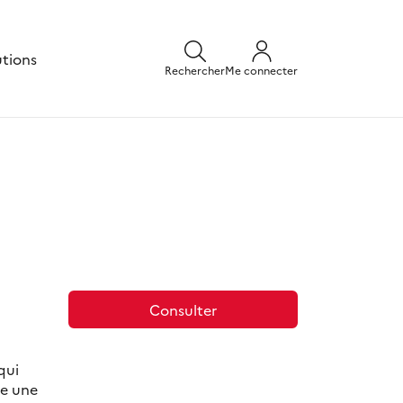
utions
Rechercher
Me connecter
Consulter
qui
re une