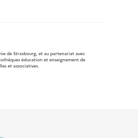
mie de Strasbourg, et au partenariat avec
bliothèques éducation et enseignement de
es et associatives.
lité
Gestion des cookies
Besoin d'aide ?
Contact
cy