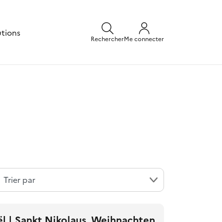
utions
Rechercher
Me connecter
ël | Sankt Nikolaus, Weihnachten