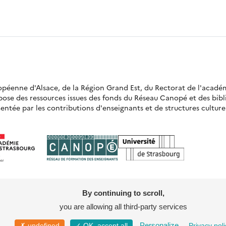
ropéenne d'Alsace, de la Région Grand Est, du Rectorat de l'acadé
opose des ressources issues des fonds du Réseau Canopé et des bi
ntée par les contributions d'enseignants et de structures culturell
By continuing to scroll,
you are allowing all third-party services
Mentions légales
Politique de confidentia
Personalize
✗ undefined
✓ OK, accept all
Privacy poli