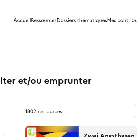
Accueil
Ressources
Dossiers thématiques
Mes contrib
lter et/ou emprunter
1802 ressources
Zwei Angsthasen