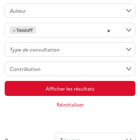
×
×
Tessloff
Afficher les résultats
Réinitialiser