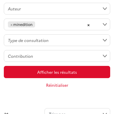
×
×
minedition
Afficher les résultats
Réinitialiser