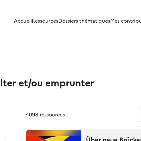
Accueil
Ressources
Dossiers thématiques
Mes contrib
lter et/ou emprunter
4098 ressources
Über neue Brücken