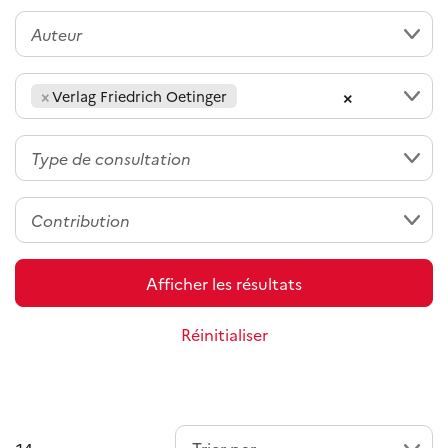
×
×
Verlag Friedrich Oetinger
Afficher les résultats
Réinitialiser