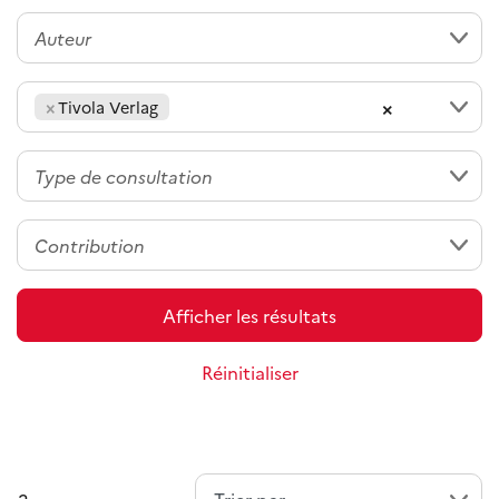
×
×
Tivola Verlag
Afficher les résultats
Réinitialiser