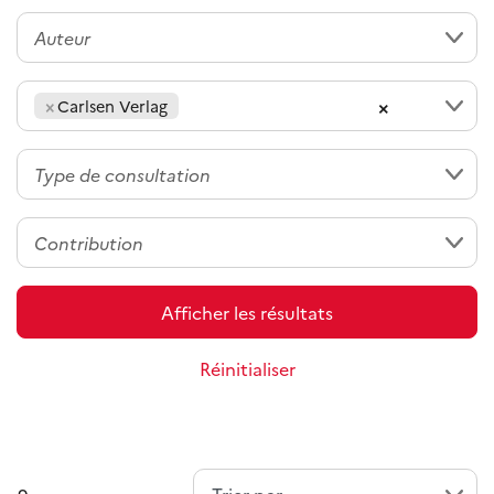
×
×
Carlsen Verlag
Afficher les résultats
Réinitialiser