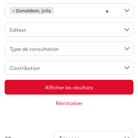
×
×
Donaldson, Julia
Afficher les résultats
Réinitialiser