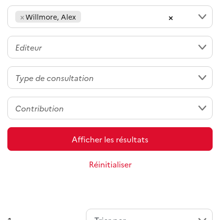
×
×
Willmore, Alex
Afficher les résultats
Réinitialiser