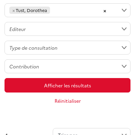
×
×
Tust, Dorothea
Afficher les résultats
Réinitialiser