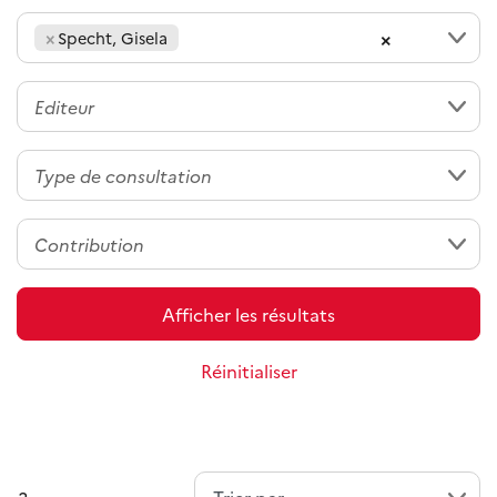
×
×
Specht, Gisela
Afficher les résultats
Réinitialiser