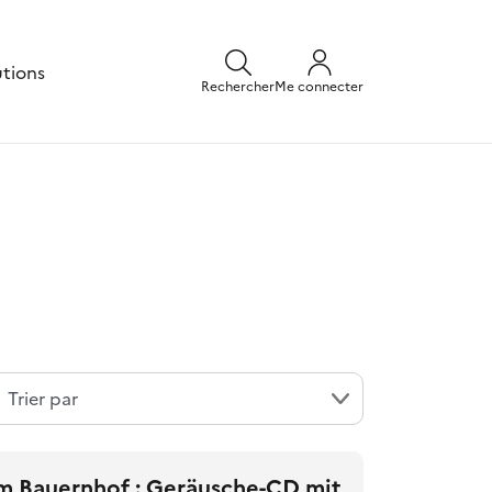
utions
Rechercher
Me connecter
m Bauernhof : Geräusche-CD mit