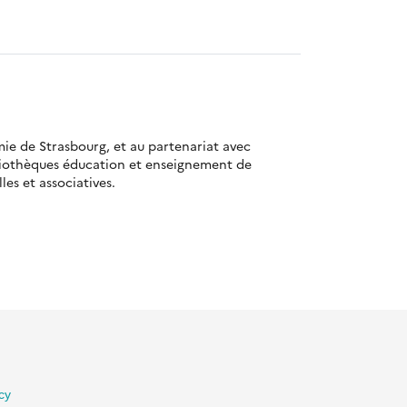
mie de Strasbourg, et au partenariat avec
bliothèques éducation et enseignement de
es et associatives.
lité
Gestion des cookies
Besoin d'aide ?
Contact
cy