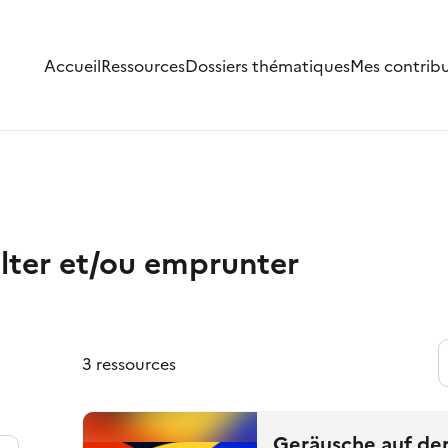
Accueil
Ressources
Dossiers thématiques
Mes contrib
lter et/ou emprunter
3 ressources
Geräusche auf de