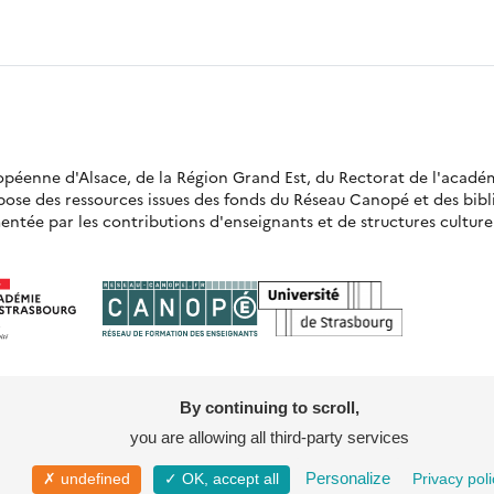
ropéenne d'Alsace, de la Région Grand Est, du Rectorat de l'acadé
opose des ressources issues des fonds du Réseau Canopé et des bi
ntée par les contributions d'enseignants et de structures culturell
By continuing to scroll,
you are allowing all third-party services
Mentions légales
Politique de confidentia
Personalize
✗ undefined
✓ OK, accept all
Privacy poli