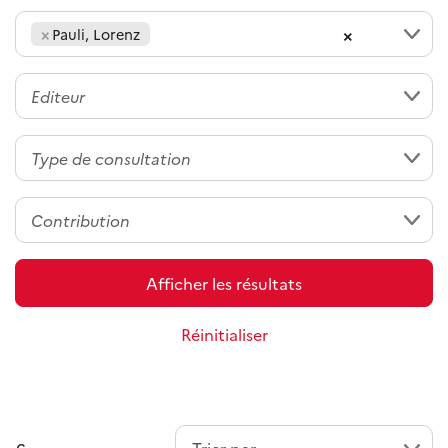
×
×
Pauli, Lorenz
Afficher les résultats
Réinitialiser