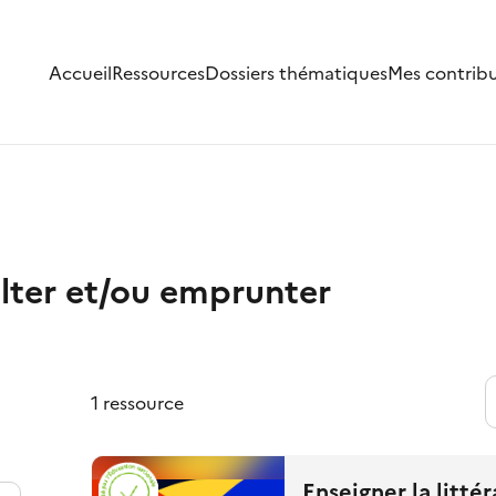
Accueil
Ressources
Dossiers thématiques
Mes contrib
lter et/ou emprunter
1 ressource
Enseigner la litté