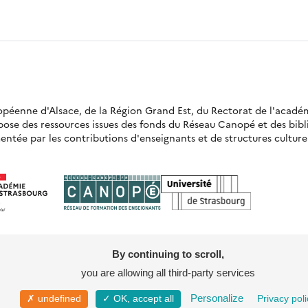
ropéenne d'Alsace, de la Région Grand Est, du Rectorat de l'acadé
opose des ressources issues des fonds du Réseau Canopé et des bi
ntée par les contributions d'enseignants et de structures culturell
By continuing to scroll,
you are allowing all third-party services
Mentions légales
Politique de confidentia
Personalize
✗ undefined
✓ OK, accept all
Privacy poli