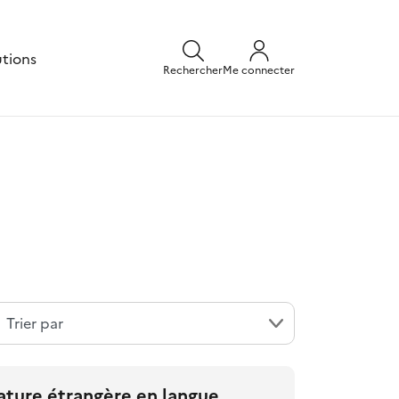
utions
Rechercher
Me connecter
rature étrangère en langue