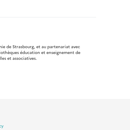
mie de Strasbourg, et au partenariat avec
bliothèques éducation et enseignement de
es et associatives.
lité
Gestion des cookies
Besoin d'aide ?
Contact
cy