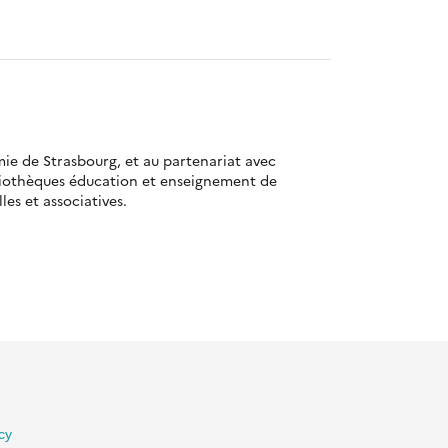
mie de Strasbourg, et au partenariat avec
bliothèques éducation et enseignement de
es et associatives.
lité
Gestion des cookies
Besoin d'aide ?
Contact
cy