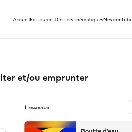
Accueil
Ressources
Dossiers thématiques
Mes contrib
lter et/ou emprunter
1 ressource
Goutte d'eau