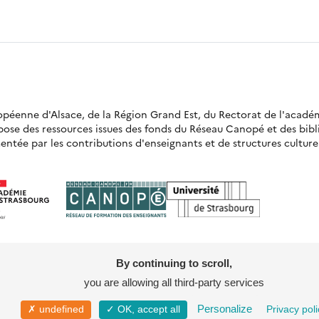
ropéenne d'Alsace, de la Région Grand Est, du Rectorat de l'acadé
opose des ressources issues des fonds du Réseau Canopé et des bi
ntée par les contributions d'enseignants et de structures culturell
By continuing to scroll,
you are allowing all third-party services
Mentions légales
Politique de confidentia
Personalize
✗ undefined
✓ OK, accept all
Privacy poli