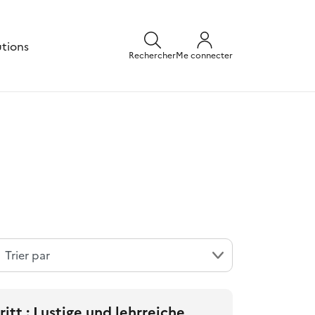
utions
Rechercher
Me connecter
ritt : Lustige und lehrreiche