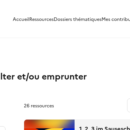
Accueil
Ressources
Dossiers thématiques
Mes contrib
lter et/ou emprunter
26 ressources
1, 2, 3 im Sausesch