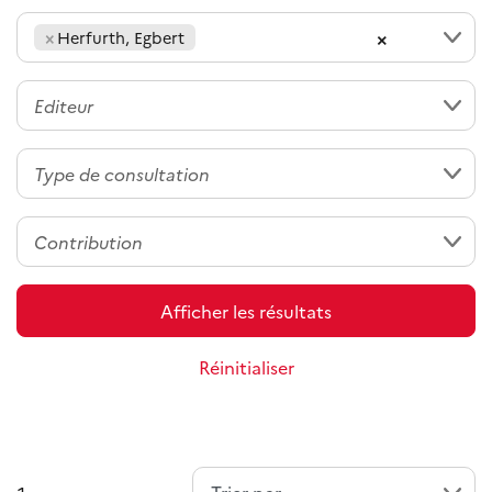
×
×
Herfurth, Egbert
Afficher les résultats
Réinitialiser