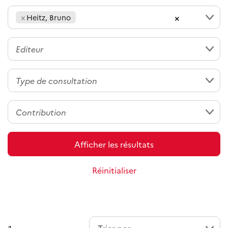
×
×
Heitz, Bruno
Afficher les résultats
Réinitialiser