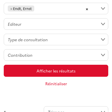
×
×
Endt, Ernst
Afficher les résultats
Réinitialiser